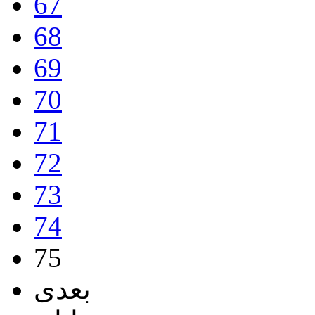
67
68
69
70
71
72
73
74
75
بعدی