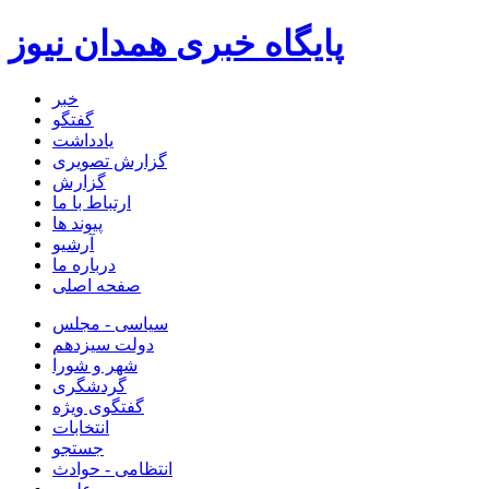
پایگاه خبری همدان نیوز
خبر
گفتگو
یادداشت
گزارش تصویری
گزارش
ارتباط با ما
پیوند ها
آرشیو
درباره ما
صفحه اصلی
سیاسی - مجلس
دولت سیزدهم
شهر و شورا
گردشگری
گفتگوی ویژه
انتخابات
جستجو
انتظامی - حوادث