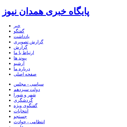
پایگاه خبری همدان نیوز
خبر
گفتگو
یادداشت
گزارش تصویری
گزارش
ارتباط با ما
پیوند ها
آرشیو
درباره ما
صفحه اصلی
سیاسی - مجلس
دولت سیزدهم
شهر و شورا
گردشگری
گفتگوی ویژه
انتخابات
جستجو
انتظامی - حوادث