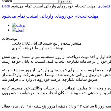
search
قتصادی
مهلت ثبت‌نام خودروهای وارداتی امشب تمام می‌شود
Back
مهلت ثبت‌نام خودروهای وارداتی امشب تمام می‌شود
توضیحات
منتشر شده در پنج شنبه, 18 آبان 1402 15:35
نوشته شده توسط فرشته اکبری
ه اول و اخذ نوبت دریافت، از روز سه‌شنبه می‌توانستند از بین شش
رد، محیط‌زیست و...) برای خودروهای وارداتی، از روز سه‌شنبه هفته
لویت از شش خودروی وارداتی عرضه شده توسط شش شرکت واردکننده از
طریق سامانه یکپارچه عرضه خودروهای وارداتی، فراهم شد.
در این مرحله تنها متقاضیانی که در اسفندماه سال گذشته افتتاح حساب وکالتی کرده و وجه ۵۰۰ میلیون تومانی را در حساب وکالتی خود مسدود کرده
رچه ثبت‌نام خود را انجام و نوبت‌دهی شده بودند، امکان انتخاب و ثبت درخواست خودرویی
براساس آنچه که مقرر شده بود، سامانه جهت انتخاب خودروها از سه‌شنبه به مدت سه روز تا ساعت ٢٣ و ۵۹ دقیقه امروز پنج‌شنبه (١٨ آبان ماه) فعال