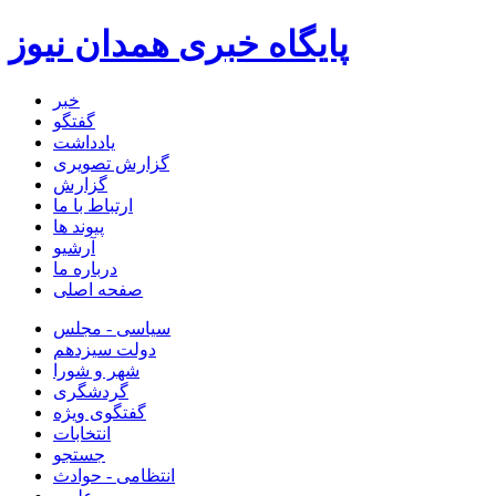
پایگاه خبری همدان نیوز
خبر
گفتگو
یادداشت
گزارش تصویری
گزارش
ارتباط با ما
پیوند ها
آرشیو
درباره ما
صفحه اصلی
سیاسی - مجلس
دولت سیزدهم
شهر و شورا
گردشگری
گفتگوی ویژه
انتخابات
جستجو
انتظامی - حوادث