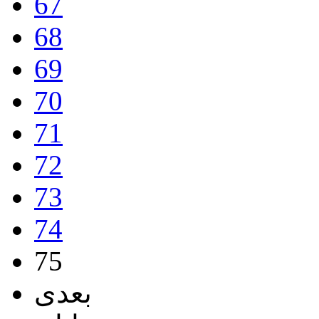
67
68
69
70
71
72
73
74
75
بعدی