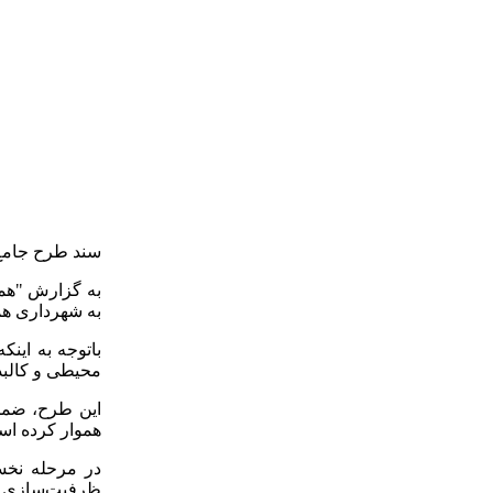
سند طرح جامع 
به گزارش "همد
به شهرداری هم
محیطی و کالبدی، افق
این طرح، ضمن 
هموار کرده اس
در مرحله نخس
ظرفیت‌سازی تو