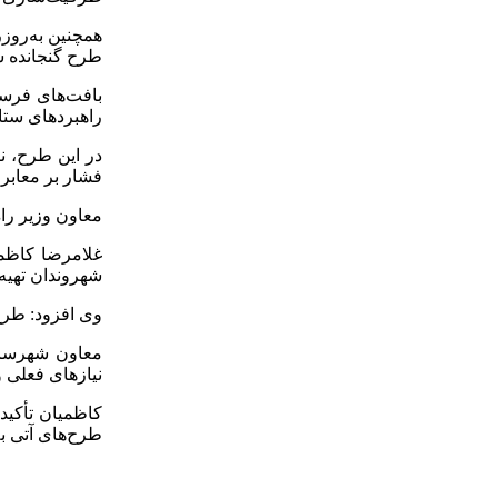
همچنین به‌روز
طرح گنجانده 
بافت‌های فرسود
راهبردهای ستاد
در این طرح، ن
فشار بر معابر 
معاون وزیر را
غلامرضا کاظم
شهروندان تهیه
وی افزود: طرح
معاون شهرساز
نیازهای فعلی و
کاظمیان تأکید
طرح‌های آتی به