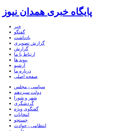
پایگاه خبری همدان نیوز
خبر
گفتگو
یادداشت
گزارش تصویری
گزارش
ارتباط با ما
پیوند ها
آرشیو
درباره ما
صفحه اصلی
سیاسی - مجلس
دولت سیزدهم
شهر و شورا
گردشگری
گفتگوی ویژه
انتخابات
جستجو
انتظامی - حوادث